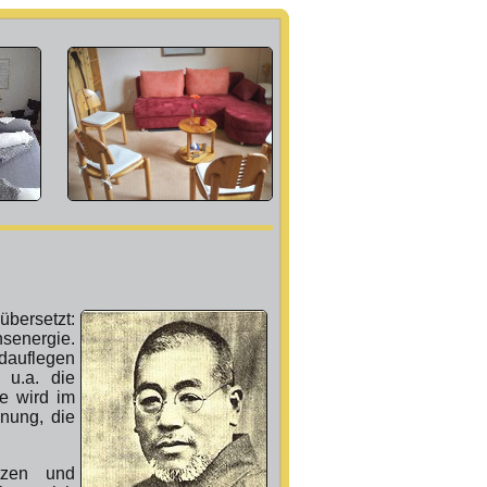
bersetzt:
senergie.
ndauflegen
 u.a. die
ie wird im
nung, die
ützen und