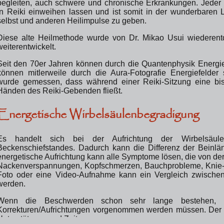
begleiten, auch schwere und chronische Erkrankungen. Jeder 
in Reiki einweihen lassen und ist somit in der wunderbaren 
selbst und anderen Heilimpulse zu geben.
Diese alte Heilmethode wurde von Dr. Mikao Usui wiederent
weiterentwickelt.
Seit den 70er Jahren können durch die Quantenphysik Energ
können mitlerweile durch die Aura-Fotografie Energiefelder
wurde gemessen, dass während einer Reiki-Sitzung eine bi
Händen des Reiki-Gebenden fließt.
Energetische Wirbelsäulenbegradigung
Es handelt sich bei der Aufrichtung der Wirbelsäu
Beckenschiefstandes. Dadurch kann die Differenz der Beinl
energetische Aufrichtung kann alle Symptome lösen, die von de
Nackenverspannungen, Kopfschmerzen, Bauchprobleme, Knie-
Foto oder eine Video-Aufnahme kann ein Vergleich zwischen
werden.
Wenn die Beschwerden schon sehr lange bestehen, i
Korrekturen/Aufrichtungen vorgenommen werden müssen. Der 
Unterstützung und Zeit.